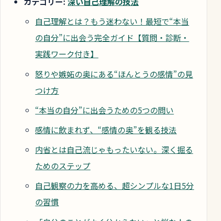
カテゴリー:
深い自己理解の技法
自己理解とは？もう迷わない！最短で“本当
の自分”に出会う完全ガイド【質問・診断・
実践ワーク付き】
怒りや嫉妬の奥にある“ほんとうの感情”の見
つけ方
“本当の自分”に出会うための5つの問い
感情に飲まれず、“感情の奥”を観る技法
内省とは自己流じゃもったいない。深く掘る
ためのステップ
自己観察の力を高める、超シンプルな1日5分
の習慣