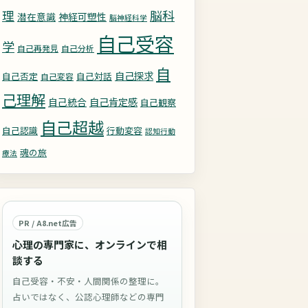
理
脳科
潜在意識
神経可塑性
脳神経科学
自己受容
学
自己再発見
自己分析
自
自己探求
自己否定
自己対話
自己変容
己理解
自己統合
自己肯定感
自己観察
自己超越
自己認識
行動変容
認知行動
魂の旅
療法
PR / A8.net広告
心理の専門家に、オンラインで相
談する
自己受容・不安・人間関係の整理に。
占いではなく、公認心理師などの専門