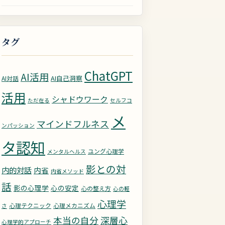
タグ
ChatGPT
AI活用
AI自己洞察
AI対話
活用
シャドウワーク
ただ在る
セルフコ
メ
マインドフルネス
ンパッション
タ認知
ユング心理学
メンタルヘルス
影との対
内的対話
内省
内省メソッド
話
影の心理学
心の安定
心の整え方
心の軽
心理学
心理テクニック
心理メカニズム
さ
深層心
本当の自分
心理学的アプローチ