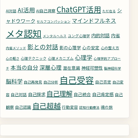
ChatGPT活用
AI活用
シ
AI自己洞察
AI対話
ただ在る
マインドフルネス
ャドウワーク
セルフコンパッション
メタ認知
内的対話
内省
ユング心理学
メンタルヘルス
影との対話
影の心理学
心の安定
心の整え方
内省メソッド
心理学
心理テクニック
心理メカニズム
心の軽さ
心理学的アプロー
深層心理
本当の自分
潜在意識
神経可塑性
チ
脳神経科学
自己受容
脳科学
自己否定
自己再発見
自己分析
自己変
自己理解
自己探求
自己統合
自己肯定感
自己対話
自己
容
自己超越
観察
自己認識
行動変容
魂の旅
認知行動療法