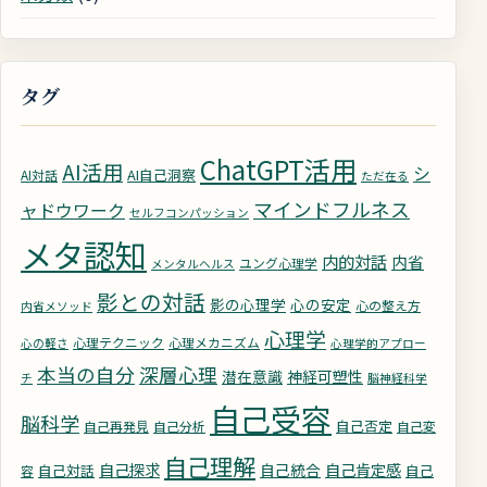
タグ
ChatGPT活用
AI活用
シ
AI自己洞察
AI対話
ただ在る
マインドフルネス
ャドウワーク
セルフコンパッション
メタ認知
内的対話
内省
ユング心理学
メンタルヘルス
影との対話
影の心理学
心の安定
心の整え方
内省メソッド
心理学
心理テクニック
心理メカニズム
心の軽さ
心理学的アプロー
深層心理
本当の自分
潜在意識
神経可塑性
チ
脳神経科学
自己受容
脳科学
自己否定
自己再発見
自己分析
自己変
自己理解
自己探求
自己統合
自己肯定感
自己対話
自己
容