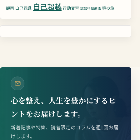
自己超越
観察
自己認識
行動変容
魂の旅
認知行動療法
心を整え、人生を豊かにするヒ
ントをお届けします。
新着記事や特集、読者限定のコラムを週1回お届
けします。