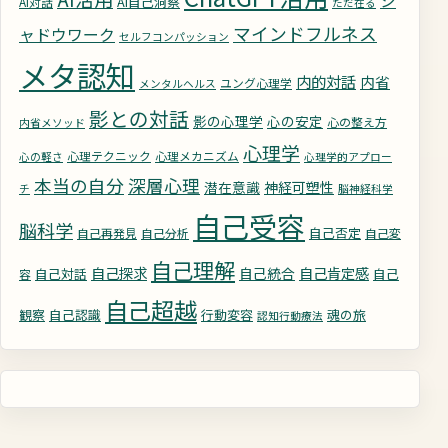
シ
AI自己洞察
AI対話
ただ在る
マインドフルネス
ャドウワーク
セルフコンパッション
メタ認知
内的対話
内省
ユング心理学
メンタルヘルス
影との対話
影の心理学
心の安定
心の整え方
内省メソッド
心理学
心理テクニック
心理メカニズム
心の軽さ
心理学的アプロー
深層心理
本当の自分
潜在意識
神経可塑性
チ
脳神経科学
自己受容
脳科学
自己否定
自己再発見
自己分析
自己変
自己理解
自己探求
自己統合
自己肯定感
自己対話
自己
容
自己超越
観察
自己認識
行動変容
魂の旅
認知行動療法