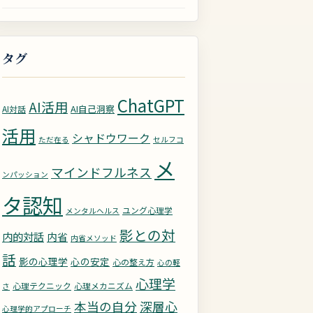
タグ
ChatGPT
AI活用
AI自己洞察
AI対話
活用
シャドウワーク
ただ在る
セルフコ
メ
マインドフルネス
ンパッション
タ認知
ユング心理学
メンタルヘルス
影との対
内的対話
内省
内省メソッド
話
影の心理学
心の安定
心の整え方
心の軽
心理学
心理テクニック
心理メカニズム
さ
深層心
本当の自分
心理学的アプローチ