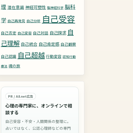
理
脳科
潜在意識
神経可塑性
脳神経科学
自己受容
学
自己再発見
自己分析
自
自己探求
自己否定
自己対話
自己変容
己理解
自己統合
自己肯定感
自己観察
自己超越
自己認識
行動変容
認知行動
魂の旅
療法
PR / A8.net広告
心理の専門家に、オンラインで相
談する
自己受容・不安・人間関係の整理に。
占いではなく、公認心理師などの専門