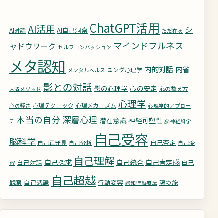
ChatGPT活用
AI活用
シ
AI自己洞察
AI対話
ただ在る
マインドフルネス
ャドウワーク
セルフコンパッション
メタ認知
内的対話
内省
ユング心理学
メンタルヘルス
影との対話
影の心理学
心の安定
心の整え方
内省メソッド
心理学
心理テクニック
心理メカニズム
心の軽さ
心理学的アプロー
深層心理
本当の自分
潜在意識
神経可塑性
チ
脳神経科学
自己受容
脳科学
自己否定
自己再発見
自己分析
自己変
自己理解
自己探求
自己統合
自己肯定感
自己対話
自己
容
自己超越
観察
自己認識
行動変容
魂の旅
認知行動療法