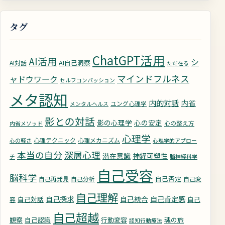
タグ
ChatGPT活用
AI活用
シ
AI自己洞察
AI対話
ただ在る
マインドフルネス
ャドウワーク
セルフコンパッション
メタ認知
内的対話
内省
ユング心理学
メンタルヘルス
影との対話
影の心理学
心の安定
心の整え方
内省メソッド
心理学
心理テクニック
心理メカニズム
心の軽さ
心理学的アプロー
深層心理
本当の自分
潜在意識
神経可塑性
チ
脳神経科学
自己受容
脳科学
自己否定
自己再発見
自己分析
自己変
自己理解
自己探求
自己統合
自己肯定感
自己対話
自己
容
自己超越
観察
自己認識
行動変容
魂の旅
認知行動療法