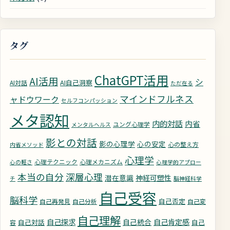
タグ
ChatGPT活用
AI活用
シ
AI自己洞察
AI対話
ただ在る
マインドフルネス
ャドウワーク
セルフコンパッション
メタ認知
内的対話
内省
ユング心理学
メンタルヘルス
影との対話
影の心理学
心の安定
心の整え方
内省メソッド
心理学
心理テクニック
心理メカニズム
心の軽さ
心理学的アプロー
深層心理
本当の自分
潜在意識
神経可塑性
チ
脳神経科学
自己受容
脳科学
自己否定
自己再発見
自己分析
自己変
自己理解
自己探求
自己統合
自己肯定感
自己対話
自己
容