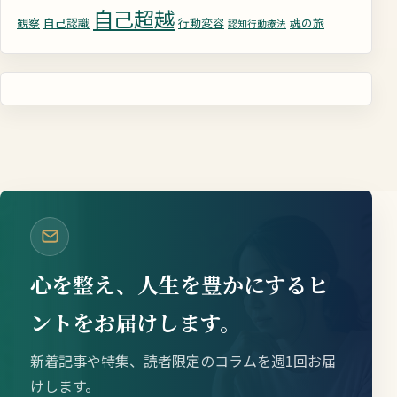
自己超越
観察
自己認識
行動変容
魂の旅
認知行動療法
心を整え、人生を豊かにするヒ
ントをお届けします。
新着記事や特集、読者限定のコラムを週1回お届
けします。