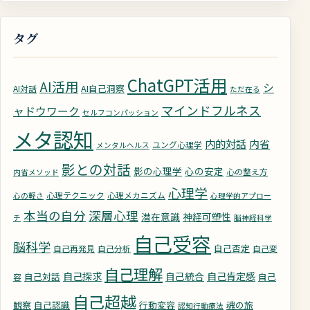
タグ
ChatGPT活用
AI活用
シ
AI自己洞察
AI対話
ただ在る
マインドフルネス
ャドウワーク
セルフコンパッション
メタ認知
内的対話
内省
ユング心理学
メンタルヘルス
影との対話
影の心理学
心の安定
心の整え方
内省メソッド
心理学
心理テクニック
心理メカニズム
心の軽さ
心理学的アプロー
深層心理
本当の自分
潜在意識
神経可塑性
チ
脳神経科学
自己受容
脳科学
自己否定
自己再発見
自己分析
自己変
自己理解
自己探求
自己統合
自己肯定感
自己対話
自己
容
自己超越
観察
自己認識
行動変容
魂の旅
認知行動療法