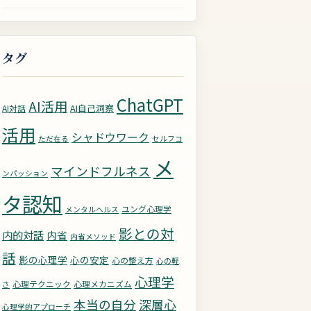
タグ
ChatGPT
AI活用
AI自己洞察
AI対話
活用
シャドウワーク
ただ在る
セルフコ
メ
マインドフルネス
ンパッション
タ認知
ユング心理学
メンタルヘルス
影との対
内的対話
内省
内省メソッド
話
影の心理学
心の安定
心の整え方
心の軽
心理学
心理テクニック
心理メカニズム
さ
深層心
本当の自分
心理学的アプローチ