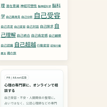
理
脳科
潜在意識
神経可塑性
脳神経科学
自己受容
学
自己再発見
自己分析
自
自己探求
自己否定
自己対話
自己変容
己理解
自己統合
自己肯定感
自己観察
自己超越
自己認識
行動変容
認知行動
魂の旅
療法
PR / A8.net広告
心理の専門家に、オンラインで相
談する
自己受容・不安・人間関係の整理に。
占いではなく、公認心理師などの専門