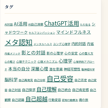
タグ
ChatGPT活用
AI活用
シ
AI自己洞察
AI対話
ただ在る
マインドフルネス
ャドウワーク
セルフコンパッション
メタ認知
内的対話
内省
ユング心理学
メンタルヘルス
影との対話
影の心理学
心の安定
心の整え方
内省メソッド
心理学
心理テクニック
心理メカニズム
心の軽さ
心理学的アプロー
深層心理
本当の自分
潜在意識
神経可塑性
チ
脳神経科学
自己受容
脳科学
自己否定
自己再発見
自己分析
自己変
自己理解
自己探求
自己統合
自己肯定感
自己対話
自己
容
自己超越
観察
自己認識
行動変容
魂の旅
認知行動療法