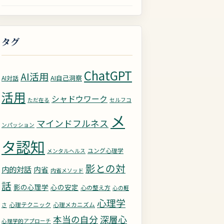
タグ
ChatGPT
AI活用
AI自己洞察
AI対話
活用
シャドウワーク
ただ在る
セルフコ
メ
マインドフルネス
ンパッション
タ認知
ユング心理学
メンタルヘルス
影との対
内的対話
内省
内省メソッド
話
影の心理学
心の安定
心の整え方
心の軽
心理学
心理テクニック
心理メカニズム
さ
深層心
本当の自分
心理学的アプローチ