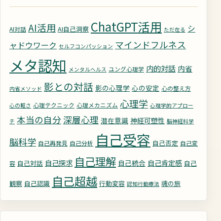
ChatGPT活用
AI活用
シ
AI自己洞察
AI対話
ただ在る
マインドフルネス
ャドウワーク
セルフコンパッション
メタ認知
内的対話
内省
ユング心理学
メンタルヘルス
影との対話
影の心理学
心の安定
心の整え方
内省メソッド
心理学
心理テクニック
心理メカニズム
心の軽さ
心理学的アプロー
深層心理
本当の自分
潜在意識
神経可塑性
チ
脳神経科学
自己受容
脳科学
自己否定
自己再発見
自己分析
自己変
自己理解
自己探求
自己統合
自己肯定感
自己対話
自己
容
自己超越
観察
自己認識
行動変容
魂の旅
認知行動療法