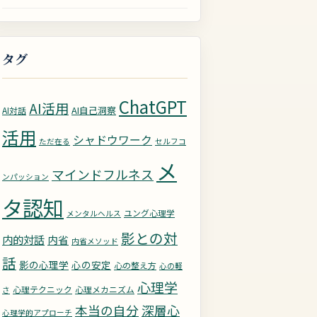
タグ
ChatGPT
AI活用
AI自己洞察
AI対話
活用
シャドウワーク
ただ在る
セルフコ
メ
マインドフルネス
ンパッション
タ認知
ユング心理学
メンタルヘルス
影との対
内的対話
内省
内省メソッド
話
影の心理学
心の安定
心の整え方
心の軽
心理学
心理テクニック
心理メカニズム
さ
深層心
本当の自分
心理学的アプローチ