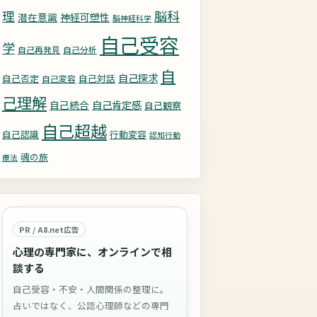
理
脳科
潜在意識
神経可塑性
脳神経科学
自己受容
学
自己再発見
自己分析
自
自己探求
自己否定
自己対話
自己変容
己理解
自己統合
自己肯定感
自己観察
自己超越
自己認識
行動変容
認知行動
魂の旅
療法
PR / A8.net広告
心理の専門家に、オンラインで相
談する
自己受容・不安・人間関係の整理に。
占いではなく、公認心理師などの専門