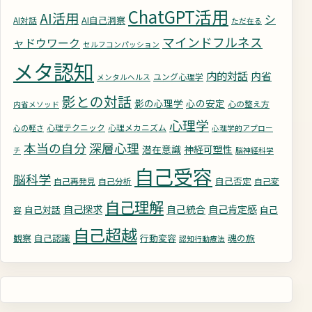
ChatGPT活用
AI活用
シ
AI自己洞察
AI対話
ただ在る
マインドフルネス
ャドウワーク
セルフコンパッション
メタ認知
内的対話
内省
ユング心理学
メンタルヘルス
影との対話
影の心理学
心の安定
心の整え方
内省メソッド
心理学
心理テクニック
心理メカニズム
心の軽さ
心理学的アプロー
深層心理
本当の自分
潜在意識
神経可塑性
チ
脳神経科学
自己受容
脳科学
自己否定
自己再発見
自己分析
自己変
自己理解
自己探求
自己統合
自己肯定感
自己対話
自己
容
自己超越
観察
自己認識
行動変容
魂の旅
認知行動療法