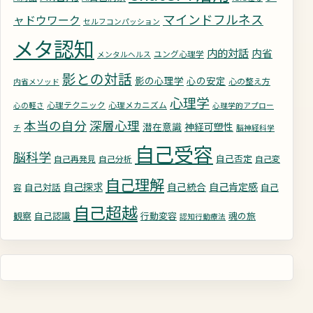
マインドフルネス
ャドウワーク
セルフコンパッション
メタ認知
内的対話
内省
ユング心理学
メンタルヘルス
影との対話
影の心理学
心の安定
心の整え方
内省メソッド
心理学
心理テクニック
心理メカニズム
心の軽さ
心理学的アプロー
深層心理
本当の自分
潜在意識
神経可塑性
チ
脳神経科学
自己受容
脳科学
自己否定
自己再発見
自己分析
自己変
自己理解
自己探求
自己統合
自己肯定感
自己対話
自己
容
自己超越
観察
自己認識
行動変容
魂の旅
認知行動療法