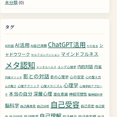
未分類
(0)
タグ
ChatGPT活用
AI活用
シ
AI自己洞察
AI対話
ただ在る
マインドフルネス
ャドウワーク
セルフコンパッション
メタ認知
内的対話
内省
ユング心理学
メンタルヘルス
影との対話
影の心理学
心の安定
心の整え方
内省メソッド
心理学
心理テクニック
心理メカニズム
心の軽さ
心理学的アプロー
深層心理
本当の自分
潜在意識
神経可塑性
チ
脳神経科学
自己受容
脳科学
自己否定
自己再発見
自己分析
自己変
自己理解
自己探求
自己統合
自己肯定感
自己対話
自己
容