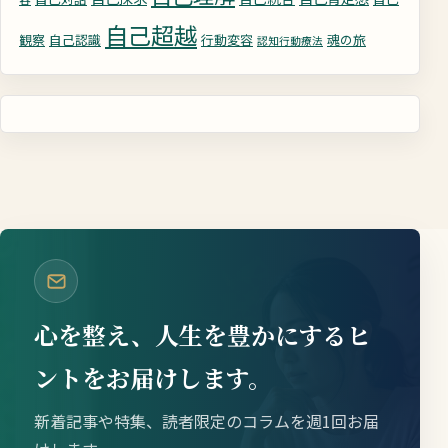
自己超越
観察
自己認識
行動変容
魂の旅
認知行動療法
心を整え、人生を豊かにするヒ
ントをお届けします。
新着記事や特集、読者限定のコラムを週1回お届