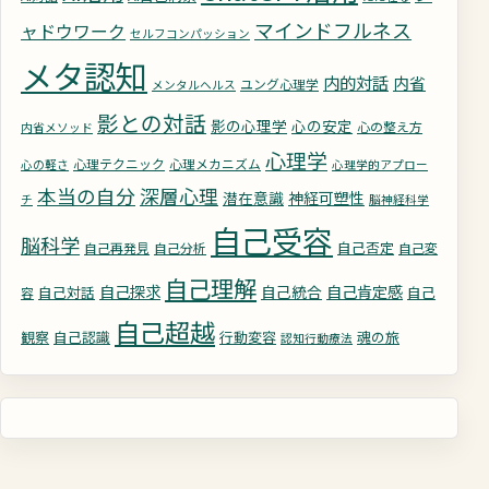
マインドフルネス
ャドウワーク
セルフコンパッション
メタ認知
内的対話
内省
ユング心理学
メンタルヘルス
影との対話
影の心理学
心の安定
心の整え方
内省メソッド
心理学
心理テクニック
心理メカニズム
心の軽さ
心理学的アプロー
深層心理
本当の自分
潜在意識
神経可塑性
チ
脳神経科学
自己受容
脳科学
自己否定
自己再発見
自己分析
自己変
自己理解
自己探求
自己統合
自己肯定感
自己対話
自己
容
自己超越
観察
自己認識
行動変容
魂の旅
認知行動療法