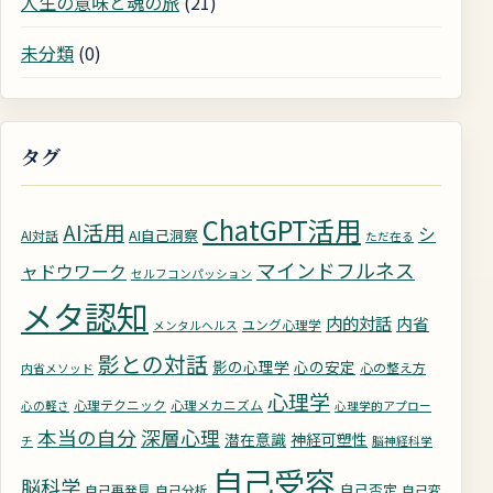
人生の意味と魂の旅
(21)
未分類
(0)
タグ
ChatGPT活用
AI活用
シ
AI自己洞察
AI対話
ただ在る
マインドフルネス
ャドウワーク
セルフコンパッション
メタ認知
内的対話
内省
ユング心理学
メンタルヘルス
影との対話
影の心理学
心の安定
心の整え方
内省メソッド
心理学
心理テクニック
心理メカニズム
心の軽さ
心理学的アプロー
深層心理
本当の自分
潜在意識
神経可塑性
チ
脳神経科学
自己受容
脳科学
自己否定
自己再発見
自己分析
自己変