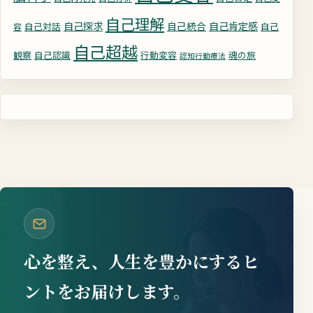
自己理解
自己探求
自己統合
自己肯定感
自己対話
自己
容
自己超越
観察
自己認識
行動変容
魂の旅
認知行動療法
心を整え、人生を豊かにするヒ
ントをお届けします。