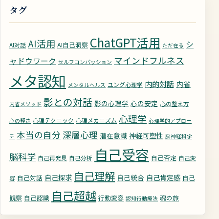
タグ
ChatGPT活用
AI活用
シ
AI自己洞察
AI対話
ただ在る
マインドフルネス
ャドウワーク
セルフコンパッション
メタ認知
内的対話
内省
ユング心理学
メンタルヘルス
影との対話
影の心理学
心の安定
心の整え方
内省メソッド
心理学
心理テクニック
心理メカニズム
心の軽さ
心理学的アプロー
深層心理
本当の自分
潜在意識
神経可塑性
チ
脳神経科学
自己受容
脳科学
自己否定
自己再発見
自己分析
自己変
自己理解
自己探求
自己統合
自己肯定感
自己対話
自己
容
自己超越
観察
自己認識
行動変容
魂の旅
認知行動療法