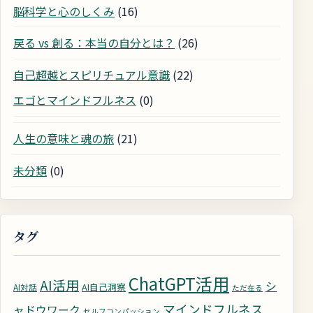
脳科学と心のしくみ
(16)
戻る vs 創る：本当の自分とは？
(26)
自己超越とスピリチュアル意識
(22)
エゴとマインドフルネス
(0)
人生の意味と魂の旅
(21)
未分類
(0)
タグ
ChatGPT活用
AI活用
シ
AI自己洞察
AI対話
ただ在る
マインドフルネス
ャドウワーク
セルフコンパッション