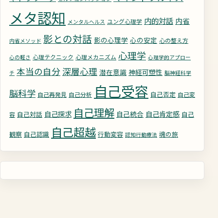
メタ認知
内的対話
内省
ユング心理学
メンタルヘルス
影との対話
影の心理学
心の安定
心の整え方
内省メソッド
心理学
心理テクニック
心理メカニズム
心の軽さ
心理学的アプロー
深層心理
本当の自分
潜在意識
神経可塑性
チ
脳神経科学
自己受容
脳科学
自己否定
自己再発見
自己分析
自己変
自己理解
自己探求
自己統合
自己肯定感
自己対話
自己
容
自己超越
観察
自己認識
行動変容
魂の旅
認知行動療法