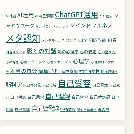
ChatGPT活用
AI活用
シ
AI自己洞察
AI対話
ただ在る
マインドフルネス
ャドウワーク
セルフコンパッション
メタ認知
内的対話
内省
ユング心理学
メンタルヘルス
影との対話
影の心理学
心の安定
心の整え方
内省メソッド
心理学
心理テクニック
心理メカニズム
心の軽さ
心理学的アプロー
深層心理
本当の自分
潜在意識
神経可塑性
チ
脳神経科学
自己受容
脳科学
自己否定
自己再発見
自己分析
自己変
自己理解
自己探求
自己統合
自己肯定感
自己対話
自己
容
自己超越
観察
自己認識
行動変容
魂の旅
認知行動療法