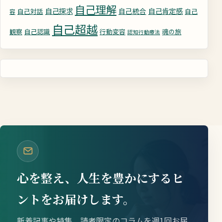
自己理解
自己探求
自己統合
自己肯定感
自己対話
自己
容
自己超越
観察
自己認識
行動変容
魂の旅
認知行動療法
心を整え、人生を豊かにするヒ
ントをお届けします。
新着記事や特集、読者限定のコラムを週1回お届