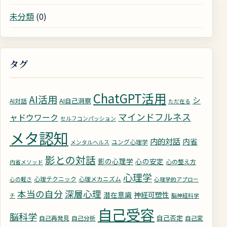
未分類
(0)
タグ
ChatGPT活用
AI活用
シ
AI自己洞察
AI対話
ただ在る
マインドフルネス
ャドウワーク
セルフコンパッション
メタ認知
内的対話
内省
ユング心理学
メンタルヘルス
影との対話
影の心理学
心の安定
心の整え方
内省メソッド
心理学
心理テクニック
心理メカニズム
心の軽さ
心理学的アプロー
深層心理
本当の自分
潜在意識
神経可塑性
チ
脳神経科学
自己受容
脳科学
自己否定
自己再発見
自己分析
自己変