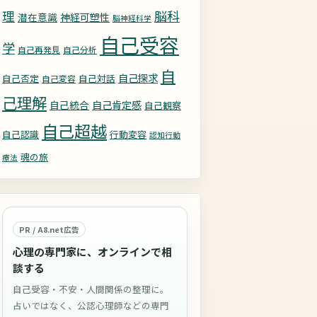
理
脳科
潜在意識
神経可塑性
脳神経科学
自己受容
学
自己再発見
自己分析
自
自己探求
自己否定
自己対話
自己変容
己理解
自己統合
自己肯定感
自己観察
自己超越
自己認識
行動変容
認知行動
魂の旅
療法
PR / A8.net広告
心理の専門家に、オンラインで相
談する
自己受容・不安・人間関係の整理に。
占いではなく、公認心理師などの専門