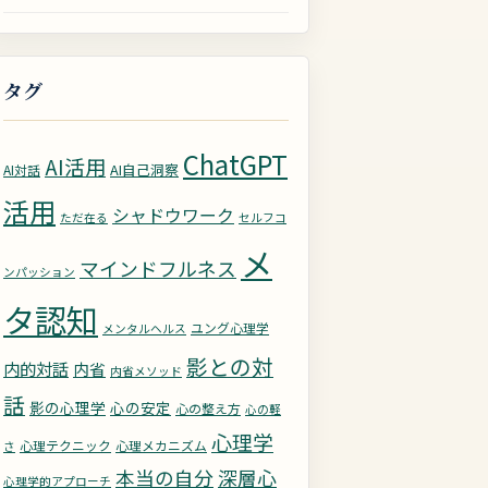
タグ
ChatGPT
AI活用
AI自己洞察
AI対話
活用
シャドウワーク
ただ在る
セルフコ
メ
マインドフルネス
ンパッション
タ認知
ユング心理学
メンタルヘルス
影との対
内的対話
内省
内省メソッド
話
影の心理学
心の安定
心の整え方
心の軽
心理学
心理テクニック
心理メカニズム
さ
深層心
本当の自分
心理学的アプローチ