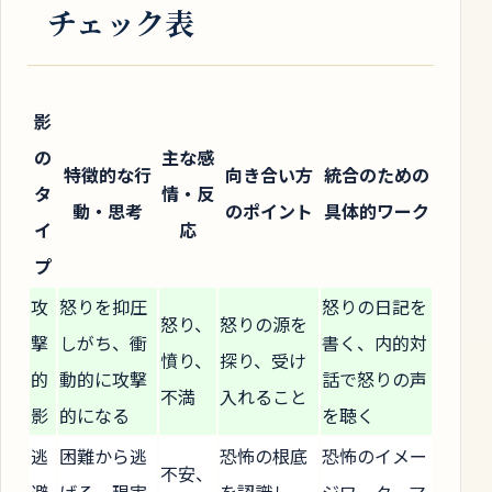
チェック表
影
の
主な感
特徴的な行
向き合い方
統合のための
タ
情・反
動・思考
のポイント
具体的ワーク
イ
応
プ
攻
怒りを抑圧
怒りの日記を
怒り、
怒りの源を
撃
しがち、衝
書く、内的対
憤り、
探り、受け
的
動的に攻撃
話で怒りの声
不満
入れること
影
的になる
を聴く
逃
困難から逃
恐怖の根底
恐怖のイメー
不安、
避
げる、現実
を認識し、
ジワーク、マ