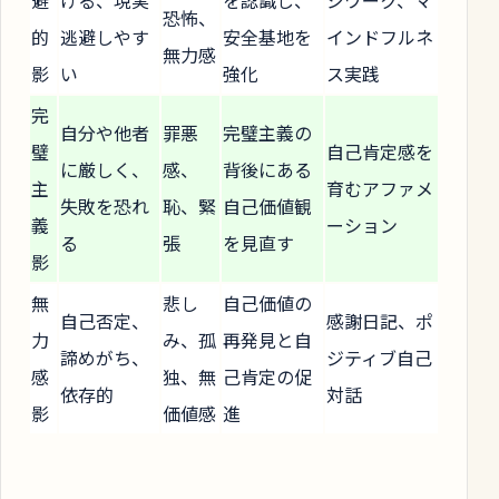
恐怖、
的
逃避しやす
安全基地を
インドフルネ
無力感
影
い
強化
ス実践
完
自分や他者
罪悪
完璧主義の
璧
自己肯定感を
に厳しく、
感、
背後にある
主
育むアファメ
失敗を恐れ
恥、緊
自己価値観
義
ーション
る
張
を見直す
影
無
悲し
自己価値の
自己否定、
感謝日記、ポ
力
み、孤
再発見と自
諦めがち、
ジティブ自己
感
独、無
己肯定の促
依存的
対話
影
価値感
進