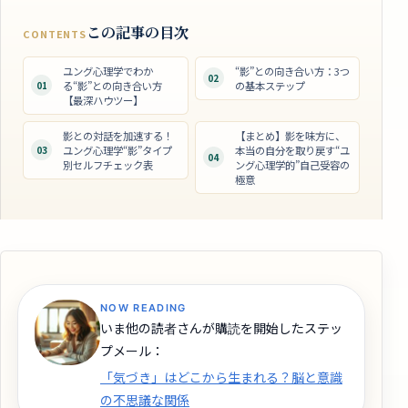
この記事の目次
CONTENTS
ユング心理学でわか
“影”との向き合い方：3つ
02
01
る“影”との向き合い方
の基本ステップ
【最深ハウツー】
影との対話を加速する！
【まとめ】影を味方に、
03
ユング心理学“影”タイプ
本当の自分を取り戻す“ユ
04
別セルフチェック表
ング心理学的”自己受容の
極意
NOW READING
いま他の読者さんが購読を開始したステッ
プメール：
「気づき」はどこから生まれる？脳と意識
の不思議な関係