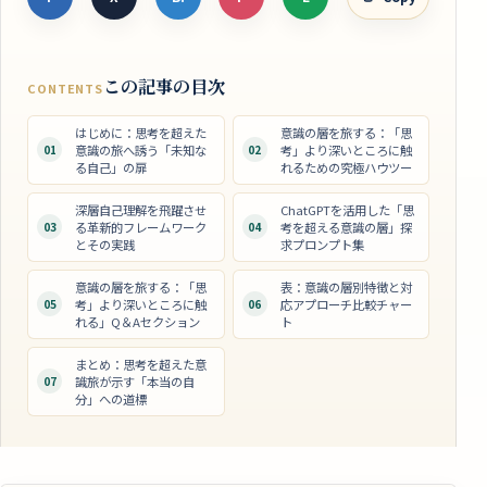
この記事の目次
CONTENTS
はじめに：思考を超えた
意識の層を旅する：「思
01
意識の旅へ誘う「未知な
02
考」より深いところに触
る自己」の扉
れるための究極ハウツー
深層自己理解を飛躍させ
ChatGPTを活用した「思
03
る革新的フレームワーク
04
考を超える意識の層」探
とその実践
求プロンプト集
意識の層を旅する：「思
表：意識の層別特徴と対
05
考」より深いところに触
06
応アプローチ比較チャー
れる」Q＆Aセクション
ト
まとめ：思考を超えた意
07
識旅が示す「本当の自
分」への道標