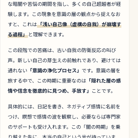
な暗闇や苦悩の期間を指し、多くの自己超越者が経
験します。この現象を意識の層の観点から捉えなお
すと、これは
「浅い自己像（虚構の自我）が崩壊す
る過程」
と理解できます。
この段階での苦痛は、古い自我の防衛反応の叫び
声。新しい自己の芽生えの前触れであり、避けては
通れない
「意識の浄化プロセス」
です。意識の層を
旅する中で、この時期に重要なのは
「隠れた層の感
情や信念を徹底的に見つめ、手放す」
ことです。
具体的には、日記を書き、ネガティブ感情に名前を
つけ、瞑想で感情の波を観察し、必要ならば専門家
のサポートも受け入れます。この「闇の時期」を乗
り越えた先に、本当の自己という光が待っていま