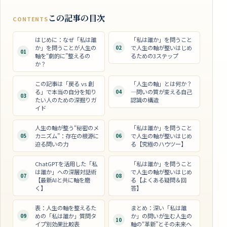
この記事の目次
CONTENTS
はじめに：なぜ「私は誰
「私は誰か」を問うこと
か」を問うことが人生の
02
で人生の軸が整いはじめ
01
軸を“劇的に”整えるの
るための3ステップ
か？
この記事は「戻る vs 創
「人生の軸」とは何か？
る」で本当の自分を知り
04
―問いの質が変える自己
03
たい人のための深掘りガ
認識の構造
イド
人生の軸が整う“秘密のメ
「私は誰か」を問うこと
05
カニズム”：存在の根源に
06
で人生の軸が整いはじめ
迫る問いの力
る【究極のハウツー】
ChatGPTを活用した「私
「私は誰か」を問うこと
は誰か」への深層対話術
で人生の軸が整いはじめ
07
08
【最新AIと共に軸を磨
る【よくある疑問＆回
く】
答】
表：人生の軸を整えるた
まとめ：深い「私は誰
09
めの「私は誰か」質問タ
か」の問いが生む人生の
10
イプ別効果比較表
軸の“革新”とその未来へ