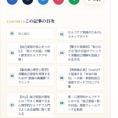
この記事の目次
CONTENTS
セルフケア実践のための3
01
はじめに
02
ステップガイド
【自己受容の核心をつか
【驚きの実践術】“知られ
む】「影との対話」が開
ざる”影の対話テクニック
03
04
く新次元セルフケアの
で深層自己理解を加速さ
扉！
せる方法
【最先端心理学×哲学】
【実践者必見】ChatGPT
深層自己受容を実現する
で加速する「本当の自
05
ための“意識の再構築”テ
06
分」への旅―革新的自己
クニック
受容サポートプロンプト
集
【FAQ】自己受容の意味
表：心理学的セルフケア
とは？今すぐ実践できる
における「自己受容×影
08
07
心理学的セルフケア入門
の対話」実践フレームワ
でよくある疑問に鋭く答
ーク比較表
える