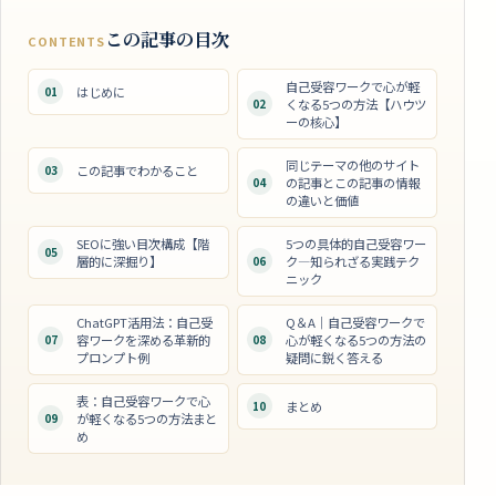
この記事の目次
CONTENTS
自己受容ワークで心が軽
01
はじめに
02
くなる5つの方法【ハウツ
ーの核心】
同じテーマの他のサイト
03
この記事でわかること
04
の記事とこの記事の情報
の違いと価値
SEOに強い目次構成【階
5つの具体的自己受容ワー
05
層的に深掘り】
06
ク―知られざる実践テク
ニック
ChatGPT活用法：自己受
Q＆A｜自己受容ワークで
07
容ワークを深める革新的
08
心が軽くなる5つの方法の
プロンプト例
疑問に鋭く答える
表：自己受容ワークで心
10
まとめ
09
が軽くなる5つの方法まと
め