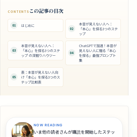
この記事の目次
CONTENTS
本音が見えない人へ：
01
はじめに
02
「本心」を探る3つのステ
ップ
本音が見えない人へ：
ChatGPTで加速！本音が
03
「本心」を探る3つのステ
見えない人に贈る「本心
04
ップ の深掘りハウツー
を探る」最強プロンプト
集
表：本音が見えない人向
05
け「本心」を探る3つのス
テップ比較表
NOW READING
いま他の読者さんが購読を開始したステッ