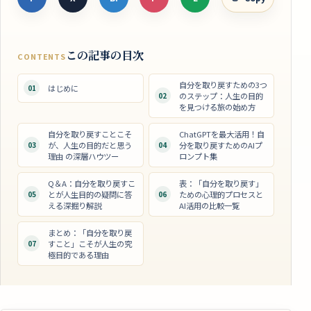
この記事の目次
CONTENTS
自分を取り戻すための3つ
01
はじめに
02
のステップ：人生の目的
を見つける旅の始め方
自分を取り戻すことこそ
ChatGPTを最大活用！自
03
が、人生の目的だと思う
04
分を取り戻すためのAIプ
理由 の深層ハウツー
ロンプト集
Q＆A：自分を取り戻すこ
表：「自分を取り戻す」
05
とが人生目的の疑問に答
06
ための心理的プロセスと
える深掘り解説
AI活用の比較一覧
まとめ：「自分を取り戻
07
すこと」こそが人生の究
極目的である理由