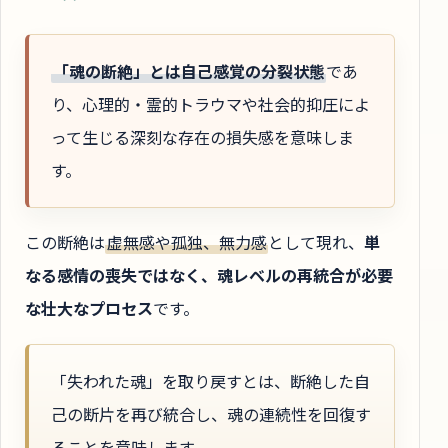
「魂の断絶」とは自己感覚の分裂状態
であ
り、心理的・霊的トラウマや社会的抑圧によ
って生じる深刻な存在の損失感を意味しま
す。
この断絶は
虚無感や孤独、無力感
として現れ、
単
なる感情の喪失ではなく、魂レベルの再統合が必要
な壮大なプロセス
です。
「失われた魂」を取り戻すとは、断絶した自
己の断片を再び統合し、魂の連続性を回復す
ることを意味します。