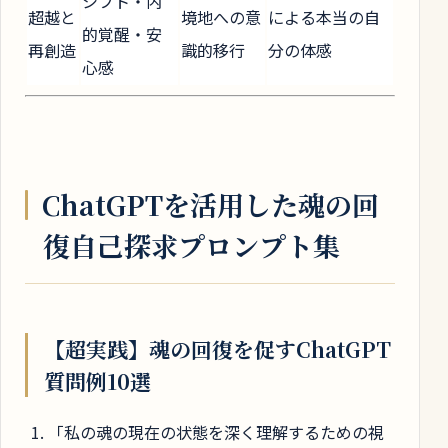
シフト・内
超越と
境地への意
による本当の自
的覚醒・安
再創造
識的移行
分の体感
心感
ChatGPTを活用した魂の回
復自己探求プロンプト集
【超実践】魂の回復を促すChatGPT
質問例10選
「私の魂の現在の状態を深く理解するための視