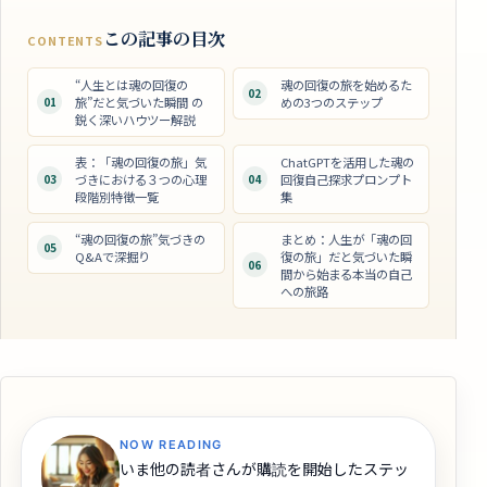
この記事の目次
CONTENTS
“人生とは魂の回復の
魂の回復の旅を始めるた
02
01
旅”だと気づいた瞬間 の
めの3つのステップ
鋭く深いハウツー解説
表：「魂の回復の旅」気
ChatGPTを活用した魂の
03
づきにおける３つの心理
04
回復自己探求プロンプト
段階別特徴一覧
集
“魂の回復の旅”気づきの
まとめ：人生が「魂の回
05
Q&Aで深掘り
復の旅」だと気づいた瞬
06
間から始まる本当の自己
への旅路
NOW READING
いま他の読者さんが購読を開始したステッ