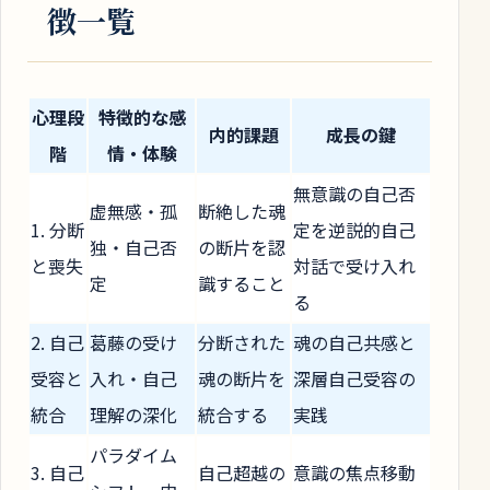
徴一覧
心理段
特徴的な感
内的課題
成長の鍵
階
情・体験
無意識の自己否
虚無感・孤
断絶した魂
1. 分断
定を逆説的自己
独・自己否
の断片を認
と喪失
対話で受け入れ
定
識すること
る
2. 自己
葛藤の受け
分断された
魂の自己共感と
受容と
入れ・自己
魂の断片を
深層自己受容の
統合
理解の深化
統合する
実践
パラダイム
3. 自己
自己超越の
意識の焦点移動